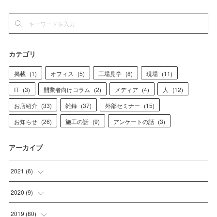
カテゴリ
掲載
(
1
)
オフィス
(
5
)
工場見学
(
8
)
現場
(
11
)
IT
(
3
)
開業者向けコラム
(
2
)
メディア
(
4
)
人
(
12
)
お店紹介
(
33
)
雑録
(
37
)
外部セミナー
(
15
)
お知らせ
(
26
)
施工の話
(
9
)
アンケートの話
(
3
)
アーカイブ
2021
(
6
)
(
1
)
2020
(
9
)
(
4
)
(
1
)
2019
(
80
)