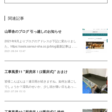
関連記事
山翠舎のブログ 引っ越しのお知らせ
2021年9月よりブログのアドレスが下記に変わりまし
た。https://oasis.sansui-sha.co.jp/blog最新記事は，…
2021.09.04 13:47
工事風景11 "厨房床！(2重床式)" おまけ
皆様こんばんは！連日雨が続きますね。如何お過ごし
でしょうか？湿気のせいか、少し頭が痛い日もあっ…
2021.07.09 15:13
工事風景10 "厨房床！(2重床式)" 後編