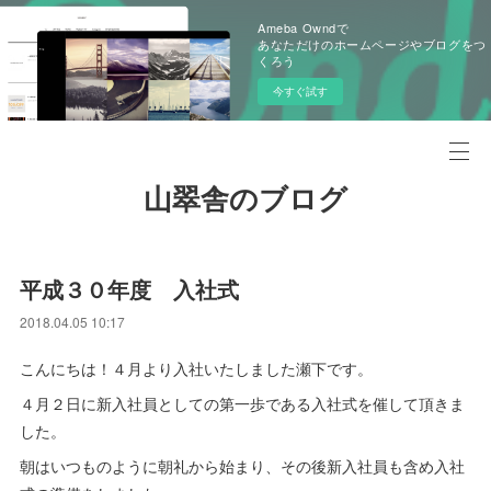
Ameba Owndで
あなただけのホームページやブログをつ
くろう
今すぐ試す
山翠舎のブログ
平成３０年度 入社式
2018.04.05 10:17
こんにちは！４月より入社いたしました瀬下です。
４月２日に新入社員としての第一歩である入社式を催して頂きま
した。
朝はいつものように朝礼から始まり、その後新入社員も含め入社