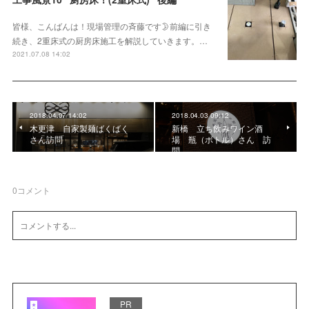
皆様、こんばんは！現場管理の斉藤です🌛前編に引き
続き、2重床式の厨房床施工を解説していきます。…
2021.07.08 14:02
2018.04.07 14:02
2018.04.03 09:12
木更津 自家製麺ばくばく
新橋 立ち飲みワイン酒
さん訪問
場 瓶（ボトル）さん 訪
問
0
コメント
PR