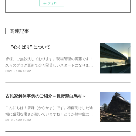
フォロー
関連記事
"心くばり" について
皆様、ご無沙汰しております。現場管理の斉藤です！
久々のブログ更新で少々堅苦しいスタートになりま…
2021.07.06 13:32
古民家解体事例のご紹介～長野県白馬村～
こんにちは！唐鎌（からかま）です。梅雨明けした途
端に猛烈な暑さが続いていますね！どうか熱中症に…
2019.07.29 10:52