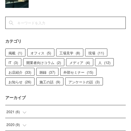
カテゴリ
掲載
(
1
)
オフィス
(
5
)
工場見学
(
8
)
現場
(
11
)
IT
(
3
)
開業者向けコラム
(
2
)
メディア
(
4
)
人
(
12
)
お店紹介
(
33
)
雑録
(
37
)
外部セミナー
(
15
)
お知らせ
(
26
)
施工の話
(
9
)
アンケートの話
(
3
)
アーカイブ
2021
(
6
)
(
1
)
2020
(
9
)