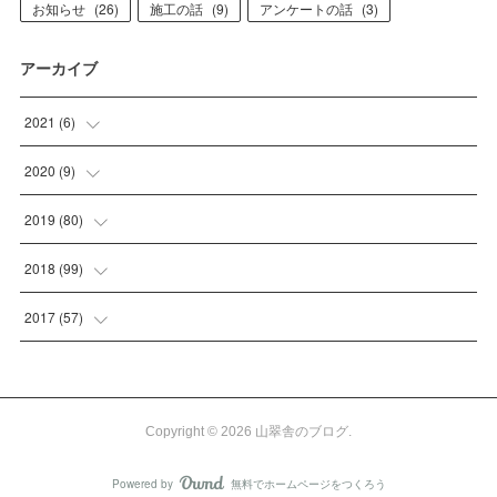
お知らせ
(
26
)
施工の話
(
9
)
アンケートの話
(
3
)
アーカイブ
2021
(
6
)
(
1
)
2020
(
9
)
(
4
)
(
1
)
2019
(
80
)
(
1
)
(
2
)
(
2
)
2018
(
99
)
(
1
)
(
3
)
(
1
)
2017
(
57
)
(
1
)
(
4
)
(
4
)
(
23
)
(
2
)
(
7
)
(
4
)
(
34
)
Copyright ©
2026
山翠舎のブログ
.
(
2
)
(
7
)
(
2
)
Powered by
無料でホームページをつくろう
AmebaOwnd
フォロー