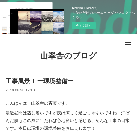
Ameba Owndで
あなただけのホームページやブログをつ
くろう
今すぐ試す
山翠舎のブログ
工事風景 1 ー環境整備ー
2019.06.20 12:10
こんばんは！山翠舎の斉藤です。
最近昼間は蒸し暑いですが夜は涼しく過ごしやすいですね！汗ば
んだ肌もこの風に当たれば心地良いと感じる、そんな工事の日常
です。本日は現場の環境整備をお伝えします！