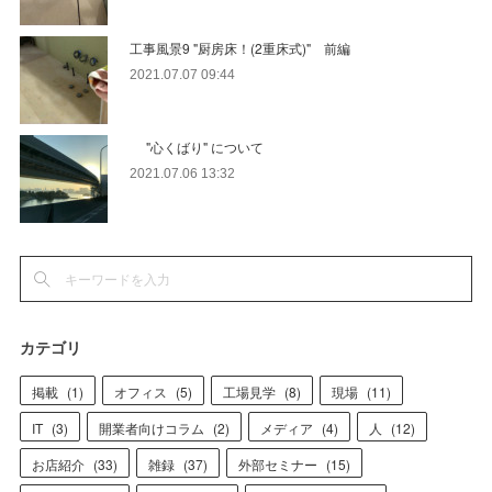
工事風景9 "厨房床！(2重床式)" 前編
2021.07.07 09:44
"心くばり" について
2021.07.06 13:32
カテゴリ
掲載
(
1
)
オフィス
(
5
)
工場見学
(
8
)
現場
(
11
)
IT
(
3
)
開業者向けコラム
(
2
)
メディア
(
4
)
人
(
12
)
お店紹介
(
33
)
雑録
(
37
)
外部セミナー
(
15
)