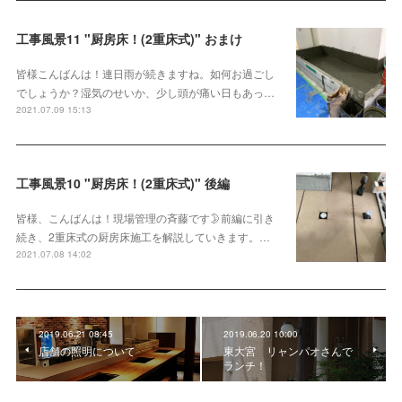
工事風景11 "厨房床！(2重床式)" おまけ
皆様こんばんは！連日雨が続きますね。如何お過ごし
でしょうか？湿気のせいか、少し頭が痛い日もあっ…
2021.07.09 15:13
工事風景10 "厨房床！(2重床式)" 後編
皆様、こんばんは！現場管理の斉藤です🌛前編に引き
続き、2重床式の厨房床施工を解説していきます。…
2021.07.08 14:02
2019.06.21 08:45
2019.06.20 10:00
店舗の照明について
東大宮 リャンパオさんで
ランチ！