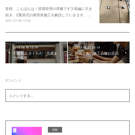
皆様、こんばんは！現場管理の斉藤です🌛前編に引き
続き、2重床式の厨房床施工を解説していきます。…
2021.07.08 14:02
2019.06.18 13:14
2019.06.17 23:14
千歳烏山 さくらだ 完成ま
阿佐ヶ谷の施工店舗お店訪
での風景
問
0
コメント
PR