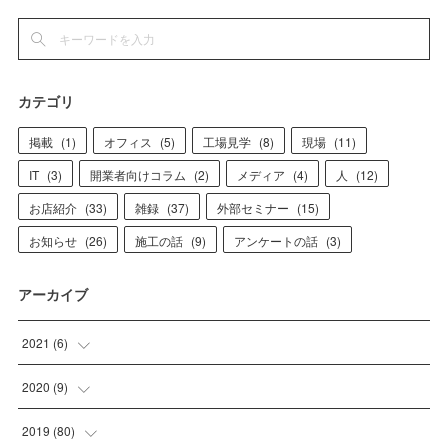
カテゴリ
掲載
(
1
)
オフィス
(
5
)
工場見学
(
8
)
現場
(
11
)
IT
(
3
)
開業者向けコラム
(
2
)
メディア
(
4
)
人
(
12
)
お店紹介
(
33
)
雑録
(
37
)
外部セミナー
(
15
)
お知らせ
(
26
)
施工の話
(
9
)
アンケートの話
(
3
)
アーカイブ
2021
(
6
)
(
1
)
2020
(
9
)
(
4
)
(
1
)
2019
(
80
)