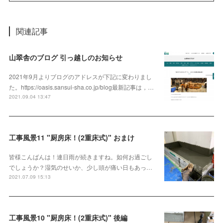
関連記事
山翠舎のブログ 引っ越しのお知らせ
2021年9月よりブログのアドレスが下記に変わりまし
た。https://oasis.sansui-sha.co.jp/blog最新記事は，…
2021.09.04 13:47
工事風景11 "厨房床！(2重床式)" おまけ
皆様こんばんは！連日雨が続きますね。如何お過ごし
でしょうか？湿気のせいか、少し頭が痛い日もあっ…
2021.07.09 15:13
工事風景10 "厨房床！(2重床式)" 後編