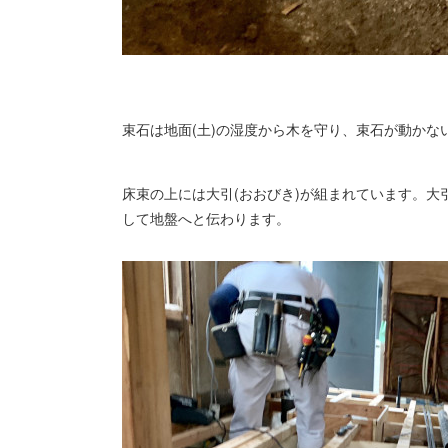
束石は地面(土)の湿度から木を守り、束石が動かな
床束の上には大引(おおびき)が組まれています。大
して地盤へと伝わります。