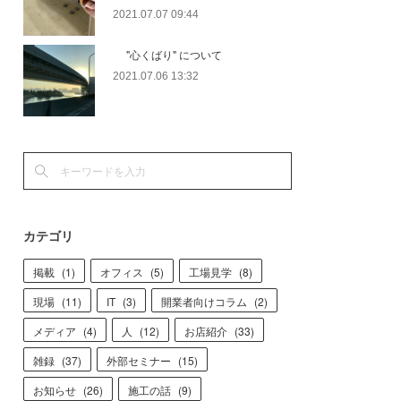
2021.07.07 09:44
"心くばり" について
2021.07.06 13:32
カテゴリ
掲載
(
1
)
オフィス
(
5
)
工場見学
(
8
)
現場
(
11
)
IT
(
3
)
開業者向けコラム
(
2
)
メディア
(
4
)
人
(
12
)
お店紹介
(
33
)
雑録
(
37
)
外部セミナー
(
15
)
お知らせ
(
26
)
施工の話
(
9
)