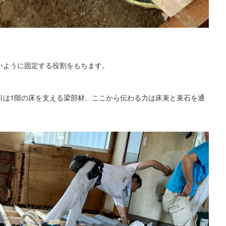
いように固定する役割をもちます。
引は1階の床を支える梁部材、ここから伝わる力は床束と束石を通