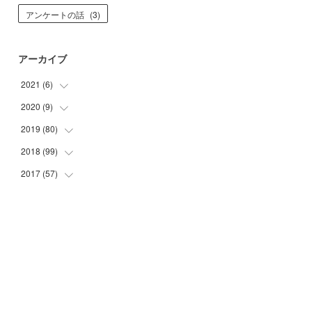
アンケートの話
(
3
)
アーカイブ
2021
(
6
)
2020
(
9
)
(
1
)
(
4
)
2019
(
80
(
1
)
)
(
1
)
(
2
)
2018
(
99
(
2
)
)
(
1
)
(
3
)
2017
(
57
(
1
)
)
(
1
)
(
4
)
(
4
)
(
23
)
(
2
)
(
7
)
(
4
)
(
34
)
(
2
)
(
7
)
(
2
)
(
17
)
(
2
)
(
23
)
(
6
)
(
2
)
(
6
)