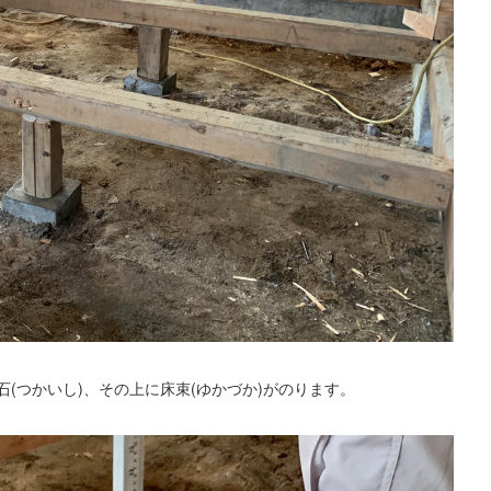
(つかいし)、その上に床束(ゆかづか)がのります。