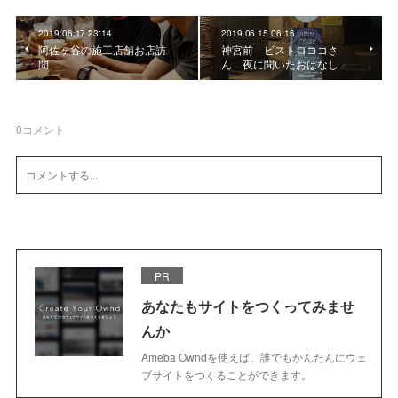
2019.06.17 23:14
2019.06.15 06:16
阿佐ヶ谷の施工店舗お店訪
神宮前 ビストロココさ
問
ん 夜に聞いたおはなし
0
コメント
PR
あなたもサイトをつくってみませ
んか
Ameba Owndを使えば、誰でもかんたんにウェ
ブサイトをつくることができます。