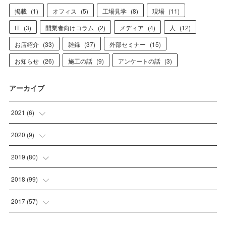
掲載
(
1
)
オフィス
(
5
)
工場見学
(
8
)
現場
(
11
)
IT
(
3
)
開業者向けコラム
(
2
)
メディア
(
4
)
人
(
12
)
お店紹介
(
33
)
雑録
(
37
)
外部セミナー
(
15
)
お知らせ
(
26
)
施工の話
(
9
)
アンケートの話
(
3
)
アーカイブ
2021
(
6
)
(
1
)
2020
(
9
)
(
4
)
(
1
)
2019
(
80
)
(
1
)
(
2
)
(
2
)
2018
(
99
)
(
1
)
(
3
)
(
1
)
2017
(
57
)
(
1
)
(
4
)
(
4
)
(
23
)