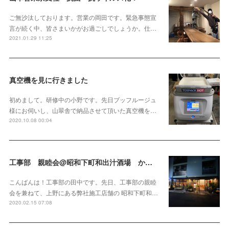
ご無沙汰しております。営業の岡田です。緊急事態宣
言が続く中、皆さまいかがお過ごしでしょうか。仕…
2021.01.29 11:25
真空機を見に行きました
初めまして。研修中の小野です。先日ブッフルージュ
様にお伺いし、山翠舎で納品させて頂いた真空機を…
2020.10.08 00:04
工事部 親睦会@昭和下町和出汁酒場 かんけり
こんばんは！工事部の田中です。先日、工事部の親睦
会を兼ねて、上野にある弊社施工店舗の 昭和下町和…
2020.02.15 07:08