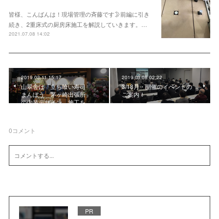
皆様、こんばんは！現場管理の斉藤です🌛前編に引き
続き、2重床式の厨房床施工を解説していきます。…
2021.07.08 14:02
2019.03.11 15:17
2019.03.08 02:22
山翠舎は「立ち喰い寿司
3/18月・開催のイベントの
まんぼう 茅ヶ崎出張所」
ご案内！
の内装デザイン、施工を…
0
コメント
PR