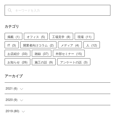
カテゴリ
掲載
(
1
)
オフィス
(
5
)
工場見学
(
8
)
現場
(
11
)
IT
(
3
)
開業者向けコラム
(
2
)
メディア
(
4
)
人
(
12
)
お店紹介
(
33
)
雑録
(
37
)
外部セミナー
(
15
)
お知らせ
(
26
)
施工の話
(
9
)
アンケートの話
(
3
)
アーカイブ
2021
(
6
)
(
1
)
2020
(
9
)
(
4
)
(
1
)
2019
(
80
)