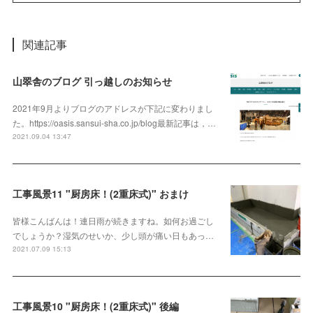
関連記事
山翠舎のブログ 引っ越しのお知らせ
2021年9月よりブログのアドレスが下記に変わりまし
た。https://oasis.sansui-sha.co.jp/blog最新記事は，…
2021.09.04 13:47
工事風景11 "厨房床！(2重床式)" おまけ
皆様こんばんは！連日雨が続きますね。如何お過ごし
でしょうか？湿気のせいか、少し頭が痛い日もあっ…
2021.07.09 15:13
工事風景10 "厨房床！(2重床式)" 後編