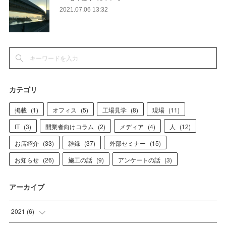
2021.07.06 13:32
カテゴリ
掲載
(
1
)
オフィス
(
5
)
工場見学
(
8
)
現場
(
11
)
IT
(
3
)
開業者向けコラム
(
2
)
メディア
(
4
)
人
(
12
)
お店紹介
(
33
)
雑録
(
37
)
外部セミナー
(
15
)
お知らせ
(
26
)
施工の話
(
9
)
アンケートの話
(
3
)
アーカイブ
2021
(
6
)