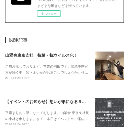
まざまな動きなどを綴っています。
フォロー
関連記事
山翠舎東京支社 抗菌・抗ウイルス化！
ご無沙汰しております。営業の岡田です。緊急事態宣
言が続く中、皆さまいかがお過ごしでしょうか。仕…
2021.01.29 11:25
【イベントのお知らせ】想いが形になる３か条 第１弾『良い物件』
平素よりお世話になっております。山翠舎 東京支社長
の小林と申します。さて、本日はイベントのご案内…
2020.01.24 10:36