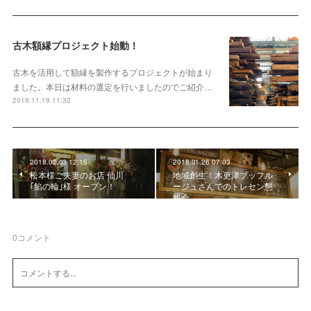
古木額縁プロジェクト始動！
古木を活用して額縁を製作するプロジェクトが始まり
ました。本日は材料の選定を行いましたのでご紹介…
2019.11.19 11:32
2018.02.03 12:15
2018.01.26 07:03
松本様ご夫妻のお店 仙川
地域創生！木更津ブッフル
｢餡の輪｣様 オープン！
ージュさんでのトレセン懇
親会
0
コメント