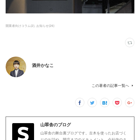
開業者向けコラム
(
2
)
お知らせ
(
26
)
酒井かなこ
この著者の記事一覧へ
山翠舎のブログ
山翠舎の舞台裏ブログです。古木を使ったお店づく
りのお話や、開店までのドキュメント、会社内のさ