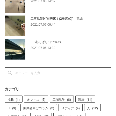
2021.07.08 14:02
工事風景9 "厨房床！(2重床式)" 前編
2021.07.07 09:44
"心くばり" について
2021.07.06 13:32
カテゴリ
掲載
(
1
)
オフィス
(
5
)
工場見学
(
8
)
現場
(
11
)
IT
(
3
)
開業者向けコラム
(
2
)
メディア
(
4
)
人
(
12
)