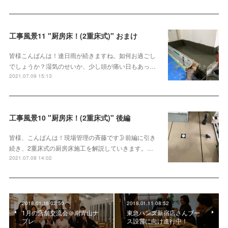
工事風景11 "厨房床！(2重床式)" おまけ
皆様こんばんは！連日雨が続きますね。如何お過ごし
でしょうか？湿気のせいか、少し頭が痛い日もあっ…
2021.07.09 15:13
工事風景10 "厨房床！(2重床式)" 後編
皆様、こんばんは！現場管理の斉藤です🌛前編に引き
続き、2重床式の厨房床施工を解説していきます。…
2021.07.08 14:02
2018.01.16 02:50
2018.01.11 08:52
1月の店舗交流会＠南青山ナ
東急ハンズ新宿店さんブー
プレ
ス設営に向け進行中！