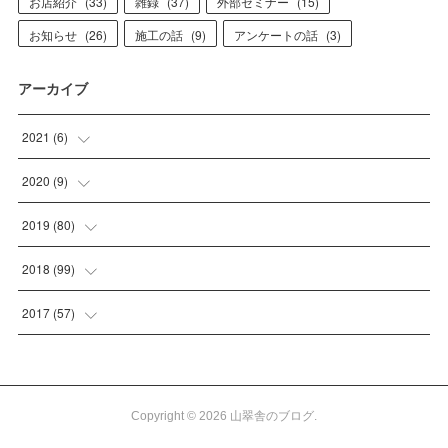
お店紹介
(
33
)
雑録
(
37
)
外部セミナー
(
15
)
お知らせ
(
26
)
施工の話
(
9
)
アンケートの話
(
3
)
アーカイブ
2021
(
6
)
(
1
)
2020
(
9
)
(
4
)
(
1
)
2019
(
80
)
(
1
)
(
2
)
(
2
)
2018
(
99
)
(
1
)
(
3
)
(
1
)
2017
(
57
)
(
1
)
(
4
)
(
4
)
(
23
)
(
2
)
(
7
)
(
4
)
(
34
)
Copyright ©
2026
山翠舎のブログ
.
(
2
)
(
7
)
(
2
)